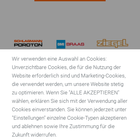
Energie / Klima
Verband
Mitglieder
Wir verwenden eine Auswahl an Cookies:
Vorstand
Unverzichtbare Cookies, die für die Nutzung der
Ausschüsse
Website erforderlich sind und Marketing-Cookies,
die verwendet werden, um unsere Website stetig
Geschäftsstelle
zu optimieren. Wenn Sie "ALLE AKZEPTIEREN"
wählen, erklären Sie sich mit der Verwendung aller
Netzwerk
Bundesverband der
Cookies einverstanden. Sie können jederzeit unter
Deutschen Ziegelindustrie e. V.
"Einstellungen" einzelne Cookie-Typen akzeptieren
und ablehnen sowie Ihre Zustimmung für die
Reinhardtstraße 12 - 16
Hochschularbeit
10117 Berlin
Zukunft widerrufen.
Veranstaltungen