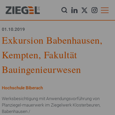
Direkt
zum
Inhalt
Startseite
01.10.2019
Exkursion Babenhausen,
Aktuelles
Kempten, Fakultät
Downloads
Bauingenieurwesen
Newsletter
Hochschule Biberach
Werksbesichtigung mit Anwendungsvorführung von
Produkte
Planziegel-mauerwerk im Ziegelwerk Klosterbeuren,
Dachziegel
Babenhausen /