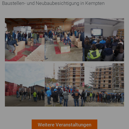
Baustellen- und Neubaubesichtigung in Kempten
Hintermauerziegel
Vormauerziegel
Pflasterklinker
Ziegelherstellung
Themen
Recycling
Bauen / Wohnen
Rohstoffe / Umwelt
Nachhaltigkeit
Weitere Veranstaltungen