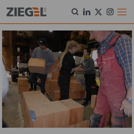
Direkt
zum
Inhalt
Startseite
Aktuelles
Downloads
Newsletter
Produkte
Dachziegel