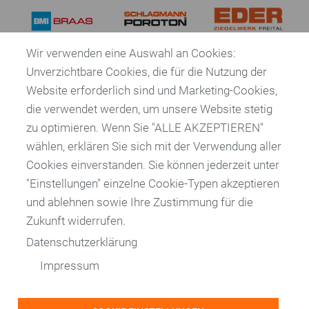
Für Lehrende
Wir verwenden eine Auswahl an Cookies:
Für Studierende
Unverzichtbare Cookies, die für die Nutzung der
Website erforderlich sind und Marketing-Cookies,
Publikationen
die verwendet werden, um unsere Website stetig
zu optimieren. Wenn Sie "ALLE AKZEPTIEREN"
Ziegelarchitektur
wählen, erklären Sie sich mit der Verwendung aller
Bundesverband der
Cookies einverstanden. Sie können jederzeit unter
Deutschen Ziegelindustrie e. V.
Initiativen
"Einstellungen" einzelne Cookie-Typen akzeptieren
und ablehnen sowie Ihre Zustimmung für die
Reinhardtstraße 12 - 16
Recycling-Karte
10117 Berlin
Zukunft widerrufen.
Datenschutzerklärung
Bauen mit Ziegel
Tel.: +49 30 5200 999-0
Impressum
Fax: +49 30 5200 999-28
Bauen mit Backstein
E-Mail: info@ziegel.de
AG Pflasterklinker