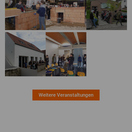
Energie / Klima
Verband
Mitglieder
Vorstand
Ausschüsse
Geschäftsstelle
Weitere Veranstaltungen
Netzwerk
Hochschularbeit
Veranstaltungen